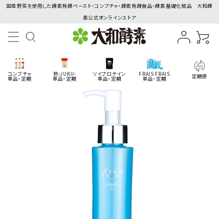
国産野菜を使用した酵素発酵ペースト・コンブチャ・酵素発酵食品・酵素基礎化粧品 大和酵
素公式オンラインストア
コンブチャ
熟-JUKU-
ソイプロテイン
FRAIS FRAIS
定期便
単品・定期
単品・定期
単品・定期
単品・定期
search
商品一覧
コンテンツ
インフォメーション
ACCOUNT MENU