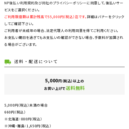
NP後払い利用規約及び同社のプライバシーポリシー
に同意して、後払いサー
ビスをご選択ください。
ご利用限度額は累計残高で55,000円（税込）迄です。
詳細はバナーをクリック
してご確認下さい。
ご利用者が未成年の場合、法定代理人の利用同意を得てご利用ください。
お支払い期日を過ぎてもお支払いの確認ができない場合、手数料が加算され
る場合がございます。
送料・配送について
local_shipping
5,000
円（税込）以上の
送料無料
お買い上げで
5,000円（税込）未満の場合
660円（税込）
※北海道：880円（税込）
※沖縄・離島：1,650円（税込）