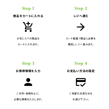
Step 1
Step 2
商品をカートに入れる
レジへ進む
add_shopping_cart
arrow_forward
お気に入りの商品を
カート画面で商品と金額を
カートに入れます。
確認しレジへ進みます。
Step 3
Step 4
お客様情報を入力
お支払い方法の設定
person
credit_score
ご住所・連絡先など、
ご希望の決済方法を
必要な情報を入力します。
お選び下さい。