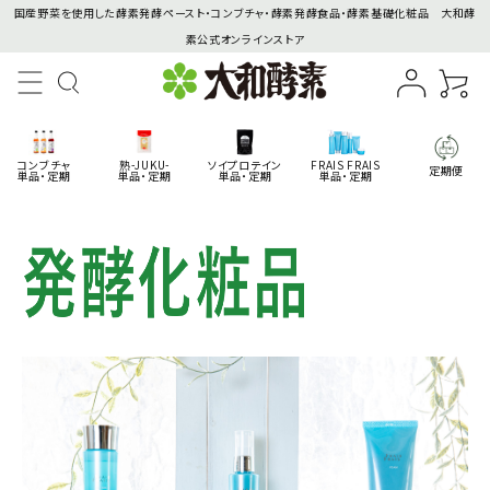
国産野菜を使用した酵素発酵ペースト・コンブチャ・酵素発酵食品・酵素基礎化粧品 大和酵
素公式オンラインストア
コンブチャ
熟-JUKU-
ソイプロテイン
FRAIS FRAIS
定期便
単品・定期
単品・定期
単品・定期
単品・定期
search
商品一覧
コンテンツ
インフォメーション
ACCOUNT MENU