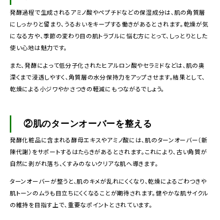
発酵過程で生成されるアミノ酸やペプチドなどの保湿成分は、肌の角質層
にしっかりと留まり、うるおいをキープする働きがあるとされます。乾燥が気
になる方や、季節の変わり目の肌トラブルに悩む方にとって、しっとりとした
使い心地は魅力です。
また、発酵によって低分子化されたヒアルロン酸やセラミドなどは、肌の奥
深くまで浸透しやすく、角質層の水分保持力をアップさせます。結果として、
乾燥による小ジワやかさつきの軽減にもつながるでしょう。
②肌のターンオーバーを整える
発酵化粧品に含まれる酵母エキスやアミノ酸には、肌のターンオーバー（新
陳代謝）をサポートするはたらきがあるとされます。これにより、古い角質が
自然に剥がれ落ち、くすみのないクリアな肌へ導きます。
ターンオーバーが整うと、肌のキメが乱れにくくなり、乾燥によるごわつきや
肌トーンのムラも目立ちにくくなることが期待されます。健やかな肌サイクル
の維持を目指す上で、重要なポイントとされています。