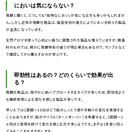
においは気にならない？
発酵と聞くと、どうしても「独特なにおい」が気になる方も多いかもしれませ
ん。しかし近年の発酵化粧品は、製造技術の進化によりにおいを抑えた製品
が主流になっています。
天然アロマを使って心地よい香りに調整された製品も増えていますが、無香
料のものでは、微かに発酵特有の香りが残る場合もあるので、サンプルなど
で確認してから購入するのが安心です。
即効性はあるの？どのくらいで効果が出
る？
発酵化粧品は、穏やかに肌へアプローチするタイプが多いため、即効性より
も継続使用による変化を感じる製品が多いです。
早い人では1週間〜10日ほどで肌のしっとり感や手触りの変化を実感する
こともありますが、肌のサイクル（ターンオーバー）を考慮すると、3週間〜1
ヶ月ほど使用を続けて変化を感じる方が多いようです。まずは1本使い切っ
てみることをおすすめします。