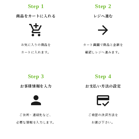
Step 1
Step 2
商品をカートに入れる
レジへ進む
add_shopping_cart
arrow_forward
お気に入りの商品を
カート画面で商品と金額を
カートに入れます。
確認しレジへ進みます。
Step 3
Step 4
お客様情報を入力
お支払い方法の設定
person
credit_score
ご住所・連絡先など、
ご希望の決済方法を
必要な情報を入力します。
お選び下さい。