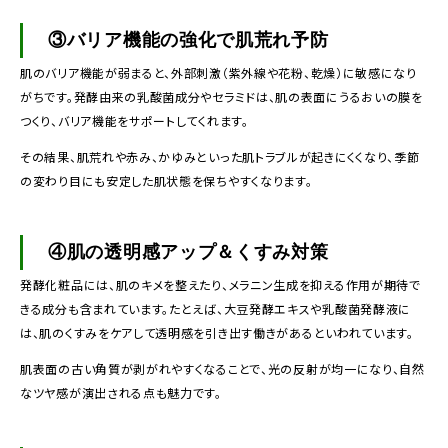
③バリア機能の強化で肌荒れ予防
肌のバリア機能が弱まると、外部刺激（紫外線や花粉、乾燥）に敏感になり
がちです。発酵由来の乳酸菌成分やセラミドは、肌の表面にうるおいの膜を
つくり、バリア機能をサポートしてくれます。
その結果、肌荒れや赤み、かゆみといった肌トラブルが起きにくくなり、季節
の変わり目にも安定した肌状態を保ちやすくなります。
④肌の透明感アップ＆くすみ対策
発酵化粧品には、肌のキメを整えたり、メラニン生成を抑える作用が期待で
きる成分も含まれています。たとえば、大豆発酵エキスや乳酸菌発酵液に
は、肌のくすみをケアして透明感を引き出す働きがあるといわれています。
肌表面の古い角質が剥がれやすくなることで、光の反射が均一になり、自然
なツヤ感が演出される点も魅力です。