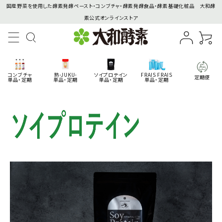
国産野菜を使用した酵素発酵ペースト・コンブチャ・酵素発酵食品・酵素基礎化粧品 大和酵
素公式オンラインストア
コンブチャ
熟-JUKU-
ソイプロテイン
FRAIS FRAIS
定期便
単品・定期
単品・定期
単品・定期
単品・定期
search
商品一覧
コンテンツ
インフォメーション
ACCOUNT MENU