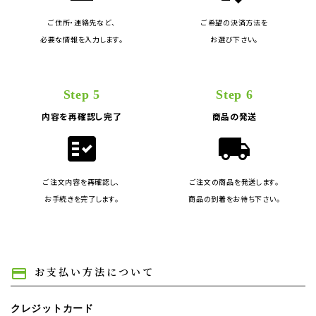
ご住所・連絡先など、
ご希望の決済方法を
必要な情報を入力します。
お選び下さい。
Step 5
Step 6
内容を再確認し完了
商品の発送
fact_check
local_shipping
ご注文内容を再確認し、
ご注文の商品を発送します。
お手続きを完了します。
商品の到着をお待ち下さい。
お支払い方法について
payment
クレジットカード