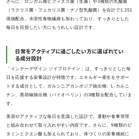
さらに、ロンガム種ビフィズス菌（生菌）や3種類の乳酸菌
（ラクリス菌・フェカリス菌・ナノ型乳酸菌）を合計で1,251
億個配合。水溶性食物繊維も加わっており、すっきりとした
毎日を目指したい方にもうれしい設計です。
日常をアクティブに過ごしたい方に選ばれてい
る成分設計
「インナーデザイン ソイプロテイン」は、すっきりとした毎
日を応援する栄養設計が特徴です。エネルギー産生をサポー
トする成分として、ガルシニアカンボジア抽出物、L-カルニ
チン、黒胡椒抽出物（バイオペリン）の3種類を配合していま
す。
美容やアクティブな毎日を意識した設計で、運動や食事管理
と組み合わせて取り入れやすい内容です。さらに、9種類のビ
タミンとクエン酸も加えられており、体づくりの栄養補給に