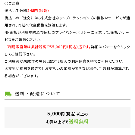
○ご注意
後払い手数料
248円（税込）
後払いのご注文には、
株式会社ネットプロテクションズ
の後払いサービスが適
用され、同社へ代金債権を譲渡します。
NP後払い利用規約及び同社のプライバシーポリシー
に同意して、後払いサー
ビスをご選択ください。
ご利用限度額は累計残高で55,000円（税込）迄です。
詳細はバナーをクリック
してご確認下さい。
ご利用者が未成年の場合、法定代理人の利用同意を得てご利用ください。
お支払い期日を過ぎてもお支払いの確認ができない場合、手数料が加算され
る場合がございます。
送料・配送について
local_shipping
5,000
円（税込）以上の
送料無料
お買い上げで