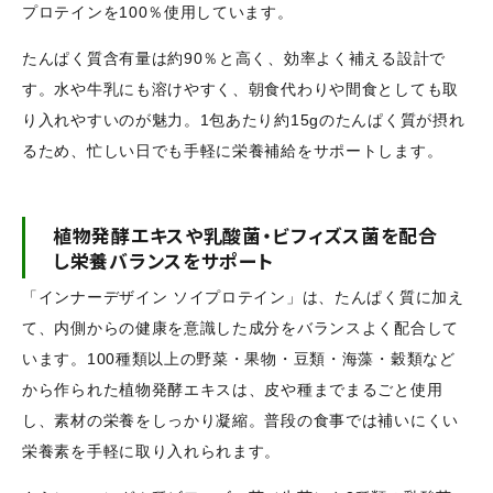
プロテインを100％使用しています。
たんぱく質含有量は約90％と高く、効率よく補える設計で
す。水や牛乳にも溶けやすく、朝食代わりや間食としても取
り入れやすいのが魅力。1包あたり約15gのたんぱく質が摂れ
るため、忙しい日でも手軽に栄養補給をサポートします。
植物発酵エキスや乳酸菌・ビフィズス菌を配合
し栄養バランスをサポート
「インナーデザイン ソイプロテイン」は、たんぱく質に加え
て、内側からの健康を意識した成分をバランスよく配合して
います。100種類以上の野菜・果物・豆類・海藻・穀類など
から作られた植物発酵エキスは、皮や種までまるごと使用
し、素材の栄養をしっかり凝縮。普段の食事では補いにくい
栄養素を手軽に取り入れられます。